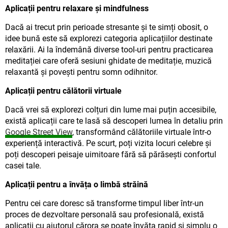
Aplicații pentru relaxare și mindfulness
Dacă ai trecut prin perioade stresante și te simți obosit, o
idee bună este să explorezi categoria aplicațiilor destinate
relaxării. Ai la îndemână diverse tool-uri pentru practicarea
meditației care oferă sesiuni ghidate de meditație, muzică
relaxantă și povești pentru somn odihnitor.
Aplicații pentru călătorii virtuale
Dacă vrei să explorezi colțuri din lume mai puțin accesibile,
există aplicații care te lasă să descoperi lumea în detaliu prin
Google Street View
, transformând călătoriile virtuale într-o
experiență interactivă. Pe scurt, poți vizita locuri celebre și
poți descoperi peisaje uimitoare fără să părăsești confortul
casei tale.
Aplicații pentru a învăța o limbă străină
Pentru cei care doresc să transforme timpul liber într-un
proces de dezvoltare personală sau profesională, există
aplicații cu ajutorul cărora se poate învăța rapid și simplu o