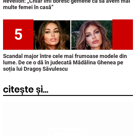
Revelion: „Chiar îmi doresc gemene ca să avem mai
multe femei în casă”
5
Scandal major între cele mai frumoase modele din
lume. De ce o dă în judecată Mădălina Ghenea pe
soția lui Dragoș Săvulescu
citește și...