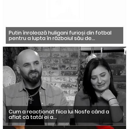
Putin înrolează huligani furioși din fotbal
pentru a lupta în războiul său de...
Cum a reacționat fiica lui Nosfe când a
aflat că tatăl ei a...