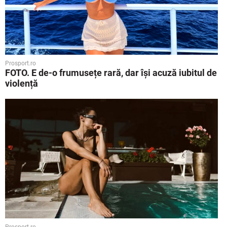
Prosport.ro
FOTO. E de-o frumusețe rară, dar își acuză iubitul de
violență