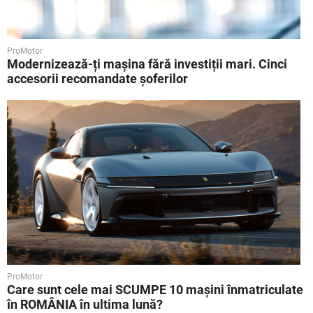
ProMotor
Modernizează-ți mașina fără investiții mari. Cinci
accesorii recomandate șoferilor
ProMotor
Care sunt cele mai SCUMPE 10 mașini înmatriculate
în ROMÂNIA în ultima lună?