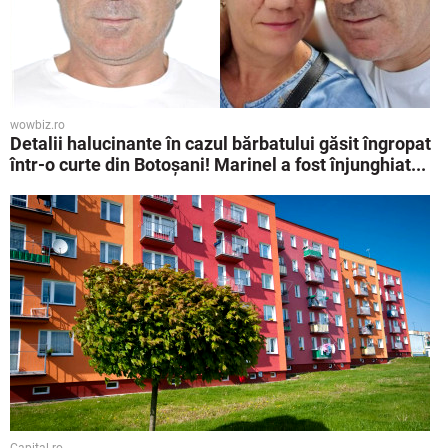
wowbiz.ro
Detalii halucinante în cazul bărbatului găsit îngropat
într-o curte din Botoșani! Marinel a fost înjunghiat...