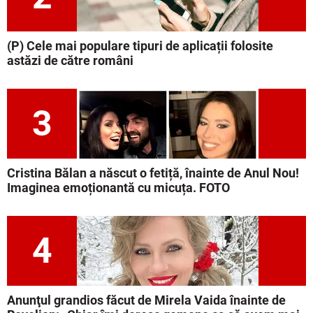
(P) Cele mai populare tipuri de aplicații folosite
astăzi de către români
3
Cristina Bălan a născut o fetiță, înainte de Anul Nou!
Imaginea emoționantă cu micuța. FOTO
4
Anunţul grandios făcut de Mirela Vaida înainte de